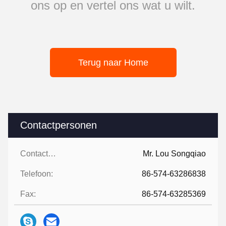
ons op en vertel ons wat u wilt.
Terug naar Home
Contactpersonen
Contactpersonen:
Mr. Lou Songqiao
Telefoon:
86-574-63286838
Fax:
86-574-63285369