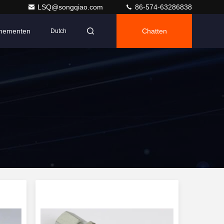
LSQ@songqiao.com
86-574-63286838
nementen
Chatten
Dutch