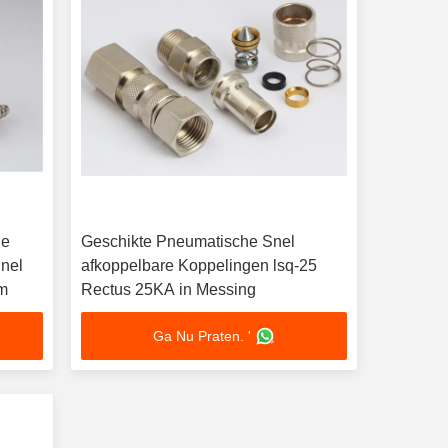
de
Geschikte Pneumatische Snel
Snel
afkoppelbare Koppelingen lsq-25
em
Rectus 25KA in Messing
Ga Nu Praten. '