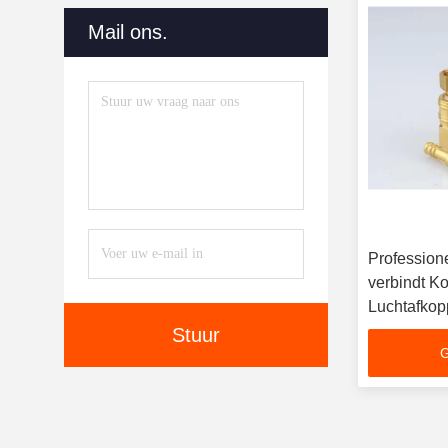
Mail ons.
Profession
verbindt Ko
Luchtafkop
verbinding
Stuur
G