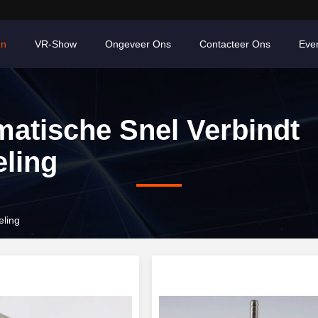
en
VR-Show
Ongeveer Ons
Contacteer Ons
Eve
atische Snel Verbindt
ling
eling