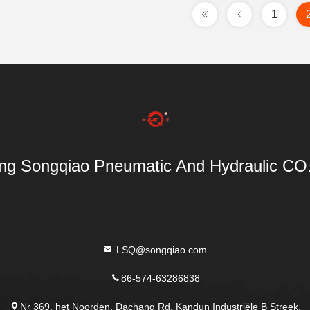
1
ang Songqiao Pneumatic And Hydraulic CO.
LSQ@songqiao.com
86-574-63286838
Nr 369, het Noorden, Dachang Rd. Kandun Industriële B Streek,