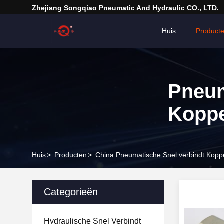
Zhejiang Songqiao Pneumatic And Hydraulic CO., LTD.
Huis
Product
Pneum
Koppe
Huis
>
Producten
>
China Pneumatische Snel verbindt Kopp
Categorieën
Hydraulische Snel Verbindt