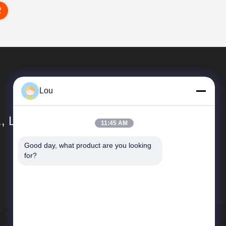
2
Lou
, LTD.
11:45 AM
Good day, what product are you looking 
Snelle Links
for?
Profiel van het bedrijf
Fabriekstocht
Kwaliteitscontrole